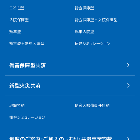
こども型
総合保障型
入院保障型
総合保障型＋入院保障型
熟年型
熟年入院型
熟年型＋熟年入院型
保障シミュレーション
傷害保障型共済
新型火災共済
地震特約
借家人賠償責任特約
掛金シミュレーション
制度のご案内・ご加入のしおり・共済事業約款